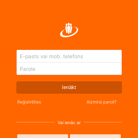
E-pasts vai mob. telefons
Parole
Ienākt
Reģistrēties
Aizmirsi paroli?
Vai ienāc ar