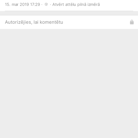
#pizza
#pizzamania
#friday
#fridaypizza
15. mar 2019 17:29 · 
 · 
Atvērt attēlu pilnā izmērā
Autorizējies, lai komentētu