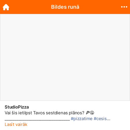
Bildes runā
StudioPizza
Vai šis ietilpst Tavos sestdienas plānos? 🍕🤤
_________________________________
#pizzatime
#cesis
#studiopizza
Lasīt vairāk
#everybodylovespizza
#pica
#pizzaislife