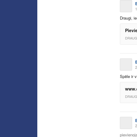
1
Draugi, ie
Pievi
DRAUG
2
Spēle ir 
www.d
DRAUG
2
pievienoja