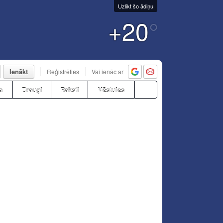
Uzlikt šo ādiņu
+20
°
Ienākt
Reģistrēties
Vai ienāc ar
a
Draugi
Raksti
Vēstules