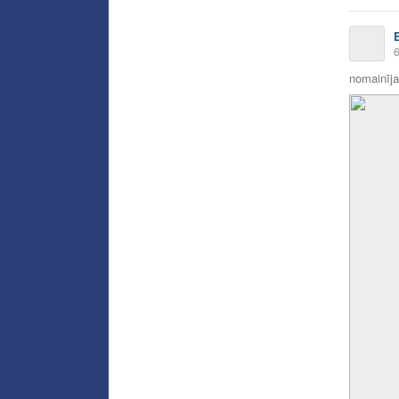
6
nomainīja 