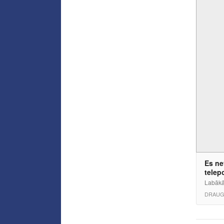
Es ne
telepo
Labākā 
DRAUG