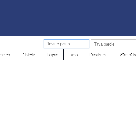
pēles
D-biedri
Lapas
Tops
Pasākumi
Statistik