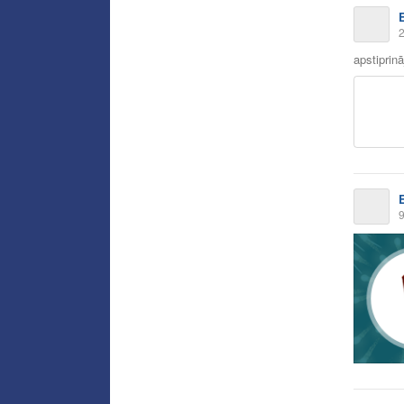
2
apstiprin
9