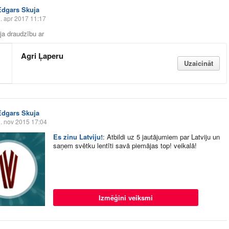
Edgars Skuja
. apr 2017 11:17
āja draudzību ar
Agri Ļaperu
Uzaicināt
Edgars Skuja
. nov 2015 17:04
Es zinu Latviju!
:
Atbildi uz 5 jautājumiem par Latviju un
saņem svētku lentīti savā piemājas top! veikalā!
Izmēģini veiksmi