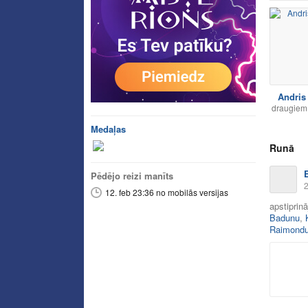
Andris
draugiem
Medaļas
Runā
Pēdējo reizi manīts
2
12. feb 23:36 no mobilās versijas
apstiprin
Badunu
,
Raimondu