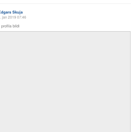
Edgars Skuja
. jan 2019 07:46
profila bildi