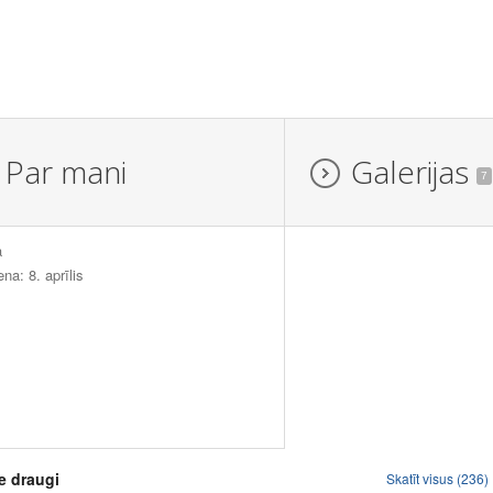
Par mani
Galerijas
7
a
ena: 8. aprīlis
e draugi
Skatīt visus (236)