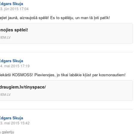
Edgars Skuja
3. jūn 2015 17:04
ejiet jaunā, aizraujošā spēlē! Es to spēlēju, un man tā ļoti patīk!
enojies spēlei!
IEM.LV
Edgars Skuja
4. mai 2015 17:19
viekārši KOSMOSS! Pievienojes, jo tikai labākie kļūst par kosmonautiem!
raugiem.lv/tinyspace/
IEM.LV
Edgars Skuja
3. mai 2015 15:42
 galeriju