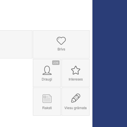
Brīvs
236
Draugi
Intereses
Raksti
Viesu grāmata