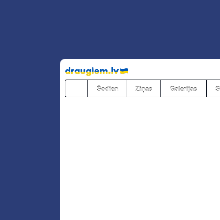
Pāriet
uz
saturu
Šodien
Ziņas
Galerijas
S