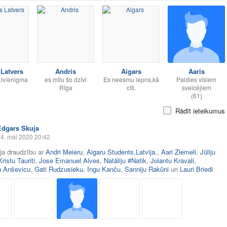
 Latvers
Andris
Aigars
Aaris
.lv/enigma
es mīlu šo dzīvi
Es neesmu lepns,kā
Paldies visiem
Rīga
citi.
sveicējiem
(61)
Rādīt ieteikumus
Edgars Skuja
4. mai 2020 20:42
āja draudzību ar
Andri Meieru
,
Aigaru Students,Latvija.
,
Aari Ziemeli
,
Jūliju
Kristu Tauriti
,
Jose Emanuel Alves
,
Natāliju #Natik
,
Jolantu Kravali
,
 Anševicu
,
Gati Rudzusieku
,
Ingu Kanču
,
Sanniju Rakūni
un
Lauri Briedi