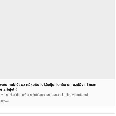
varu nokļūt uz nākošo lokāciju. Ienāc un uzdāvini man
rta biļeti!
vieta izklaidei, prāta asināšanai un jaunu attiecību veidošanai.
IEM.LV