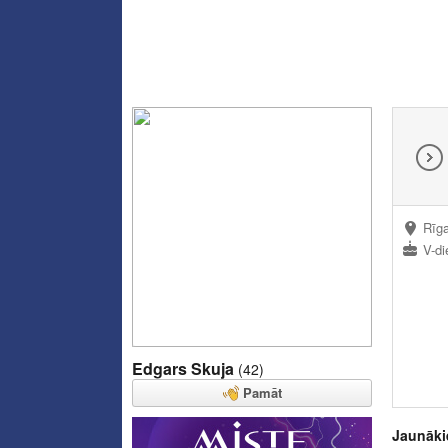
Rīg
V-di
Edgars Skuja
(42)
Pamāt
Jaunāki