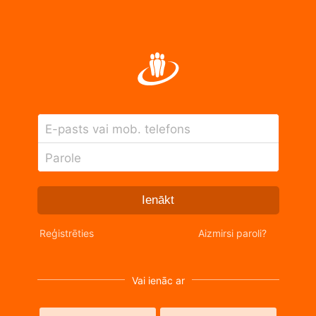
E-pasts vai mob. telefons
Parole
Ienākt
Reģistrēties
Aizmirsi paroli?
Vai ienāc ar