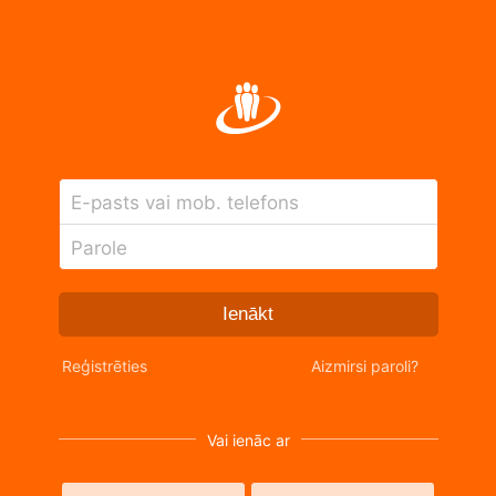
E-pasts vai mob. telefons
Parole
Ienākt
Reģistrēties
Aizmirsi paroli?
Vai ienāc ar