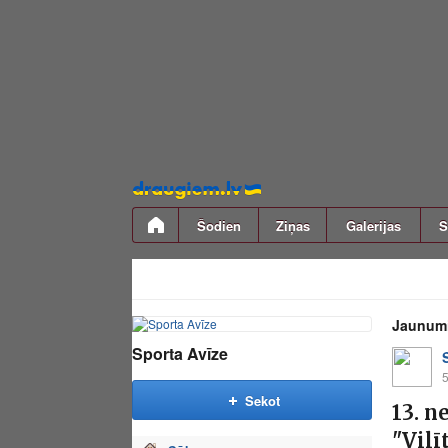
Pāriet
uz
saturu
Šodien
Ziņas
Galerijas
S
Jaunum
Sporta Avīze
5
Sekot
13. n
"Vilī