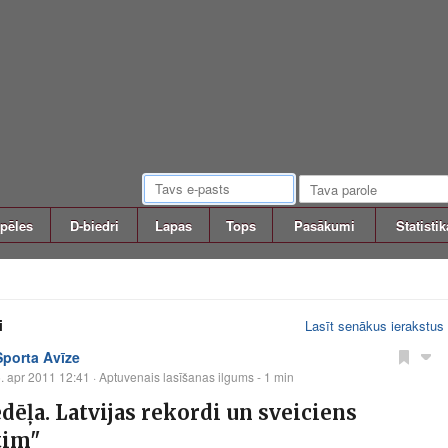
pēles
D-biedri
Lapas
Tops
Pasākumi
Statistik
i
Lasīt senākus ierakstus
Sporta Avīze
. apr 2011 12:41
· Aptuvenais lasīšanas ilgums - 1 min
edēļa. Latvijas rekordi un sveiciens
tim"