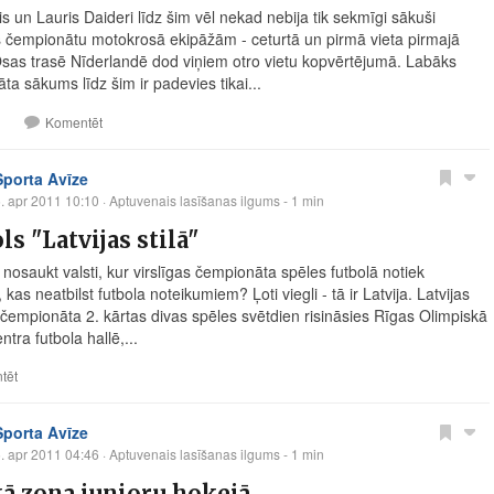
is un Lauris Daideri līdz šim vēl nekad nebija tik sekmīgi sākuši
 čempionātu motokrosā ekipāžām - ceturtā un pirmā vieta pirmajā
as trasē Nīderlandē dod viņiem otro vietu kopvērtējumā. Labāks
ta sākums līdz šim ir padevies tikai...
1
Komentēt
Sporta Avīze
. apr 2011 10:10
· Aptuvenais lasīšanas ilgums - 1 min
ls "Latvijas stilā"
 nosaukt valsti, kur virslīgas čempionāta spēles futbolā notiek
kas neatbilst futbola noteikumiem? Ļoti viegli - tā ir Latvija. Latvijas
s čempionāta 2. kārtas divas spēles svētdien risināsies Rīgas Olimpiskā
ntra futbola hallē,...
tēt
Sporta Avīze
. apr 2011 04:46
· Aptuvenais lasīšanas ilgums - 1 min
ā zona junioru hokejā