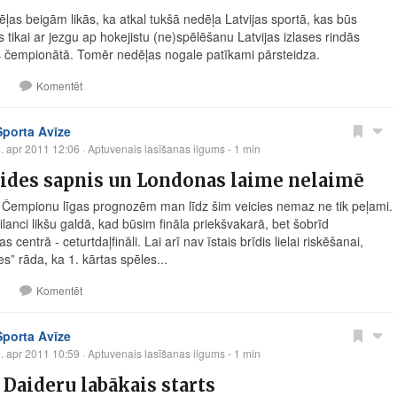
ēļas beigām likās, ka atkal tukšā nedēļa Latvijas sportā, kas būs
s tikai ar jezgu ap hokejistu (ne)spēlēšanu Latvijas izlases rindās
 čempionātā. Tomēr nedēļas nogale patīkami pārsteidza.
1
Komentēt
Sporta Avīze
. apr 2011 12:06
· Aptuvenais lasīšanas ilgums - 1 min
ides sapnis un Londonas laime nelaimē
Čempionu līgas prognozēm man līdz šim veicies nemaz ne tik peļami.
lanci likšu galdā, kad būsim fināla priekšvakarā, bet šobrīd
 centrā - ceturtdaļfināli. Lai arī nav īstais brīdis lielai riskēšanai,
s” rāda, ka 1. kārtas spēles...
1
Komentēt
Sporta Avīze
. apr 2011 10:59
· Aptuvenais lasīšanas ilgums - 1 min
 Daideru labākais starts