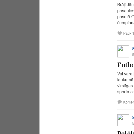
Brāļi Jān
pasaules
posmā Os
čempionā
Patīk
5
Futbo
Vai varat
laukumā, 
virslīga
sporta ce
Komen
5
Pelēk