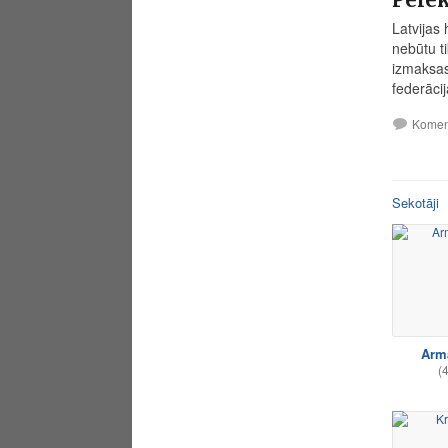
Latvijas 
nebūtu t
izmaksas
federācij
Komen
Sekotāji
Arm
(