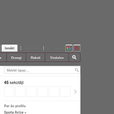
Ienākt
Reģistrēties
Vai ienāc ar
a
Draugi
Raksti
Vēstules
45
sekotāji
Par šo profilu
Sporta Avīze +