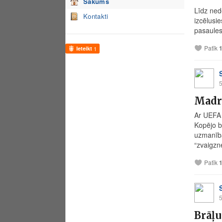
Sākums
Līdz ned
Kontakti
izcēlusie
pasaules
Patīk
Ieteikt
1
5
Madr
Ar UEFA 
Kopējo bi
uzmanības
“zvaigzne
Patīk
5
Brāļu