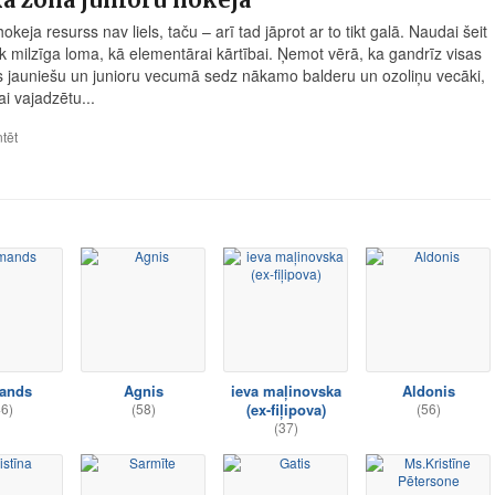
hokeja resurss nav liels, taču – arī tad jāprot ar to tikt galā. Naudai šeit
ik milzīga loma, kā elementārai kārtībai. Ņemot vērā, ka gandrīz visas
 jauniešu un junioru vecumā sedz nākamo balderu un ozoliņu vecāki,
ai vajadzētu...
tēt
ands
Agnis
ieva maļinovska
Aldonis
46)
(58)
(ex-fiļipova)
(56)
(37)