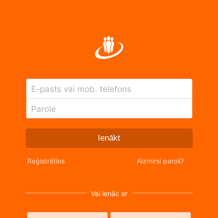
E-pasts vai mob. telefons
Parole
Ienākt
Reģistrēties
Aizmirsi paroli?
Vai ienāc ar