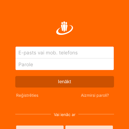
E-pasts vai mob. telefons
Parole
Ienākt
Reģistrēties
Aizmirsi paroli?
Vai ienāc ar