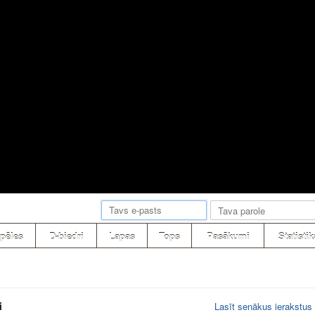
pēles
D-biedri
Lapas
Tops
Pasākumi
Statistik
i
Lasīt senākus ierakstus