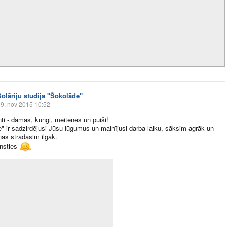
Solāriju studija "Šokolāde"
9. nov 2015 10:52
enti - dāmas, kungi, meitenes un puiši!
" ir sadzirdējusi Jūsu lūgumus un mainījusi darba laiku, sāksim agrāk un
nas strādāsim ilgāk.
ensties