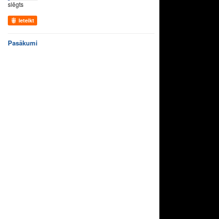
slēgts
Ieteikt
Pasākumi