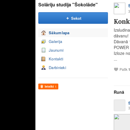
Solāriju studija "Šokolāde"
3
Sekot
Konk
Izsludin
Sākumlapa
dāvanu!
Galerija
Dāvanā 
POWER so
Jaunumi
Izloze no
Kontakti
...
Darbinieki
Patīk
Ieteikt
1
Runā
3