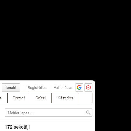
Ienākt
Reģistrēties
Vai ienāc ar
a
Draugi
Raksti
Vēstules
172
sekotāji