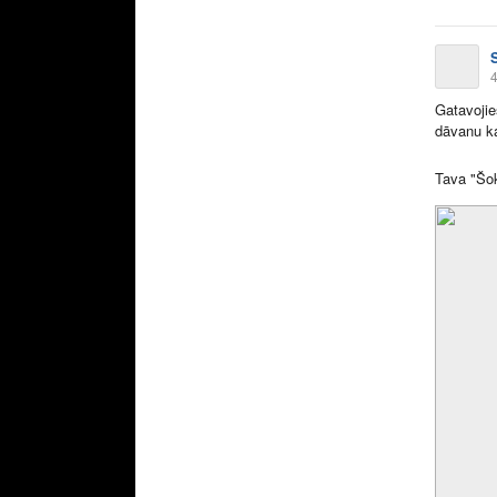
4
Gatavojie
dāvanu k
Tava "Šo