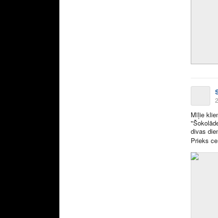
2
Mīļie kli
"Šokolāde
divas die
Prieks c