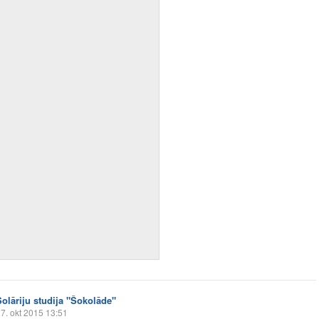
Solāriju studija "Šokolāde"
7. okt 2015 13:51