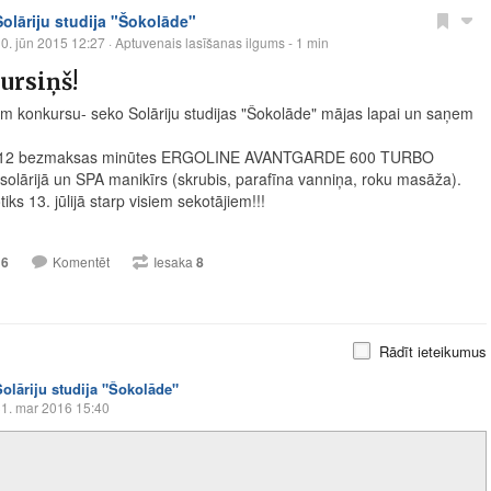
Solāriju studija "Šokolāde"
0. jūn 2015 12:27
· Aptuvenais lasīšanas ilgums - 1 min
ursiņš!
am konkursu- seko Solāriju studijas "Šokolāde" mājas lapai un saņem
12 bezmaksas minūtes ERGOLINE AVANTGARDE 600 TURBO
lārijā un SPA manikīrs (skrubis, parafīna vanniņa, roku masāža).
tiks 13. jūlijā starp visiem sekotājiem!!!
16
Komentēt
Iesaka
8
Rādīt ieteikumus
Solāriju studija "Šokolāde"
1. mar 2016 15:40