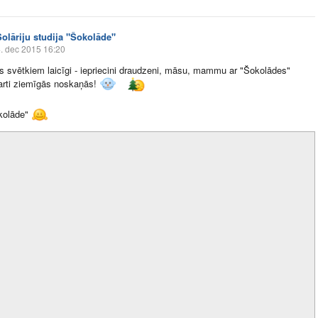
Solāriju studija "Šokolāde"
. dec 2015 16:20
s svētkiem laicīgi - iepriecini draudzeni, māsu, mammu ar "Šokolādes"
arti ziemīgās noskaņās!
kolāde"