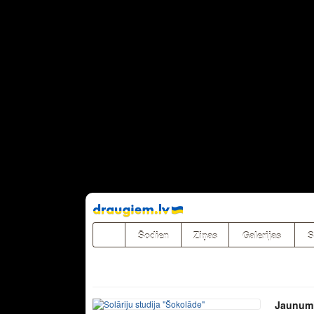
Pāriet
uz
saturu
Šodien
Ziņas
Galerijas
S
Jaunum