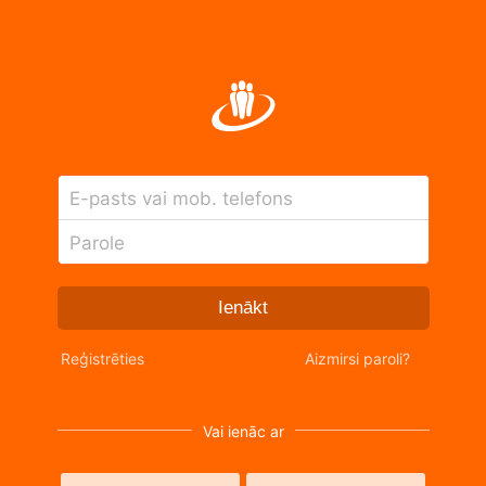
E-pasts vai mob. telefons
Parole
Ienākt
Reģistrēties
Aizmirsi paroli?
Vai ienāc ar