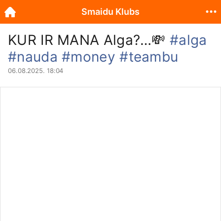
Smaidu Klubs
KUR IR MANA Alga?…💸
#alga
#nauda
#money
#teambu
06.08.2025. 18:04