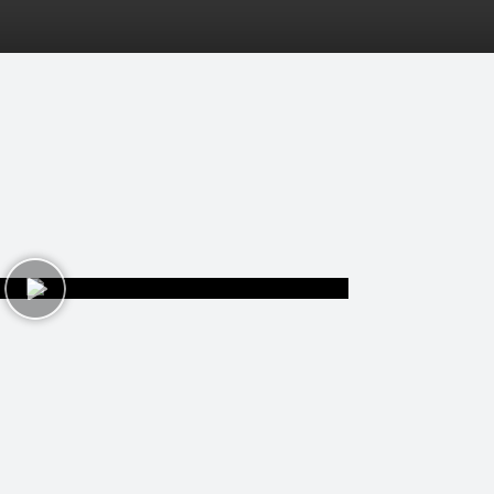
pēles
D-biedri
Lapas
Tops
Pasākumi
Statistik
31.12.24
1 video • 31. dec 2024 16:43