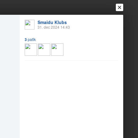
Smaidu Klubs
31. dec 2024 14:43
3
patīk
Ienākt
Reģistrēties
Vai ienāc ar
a
Draugi
Raksti
Vēstules