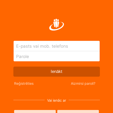
E-pasts vai mob. telefons
Parole
Ienākt
Reģistrēties
Aizmirsi paroli?
Vai ienāc ar