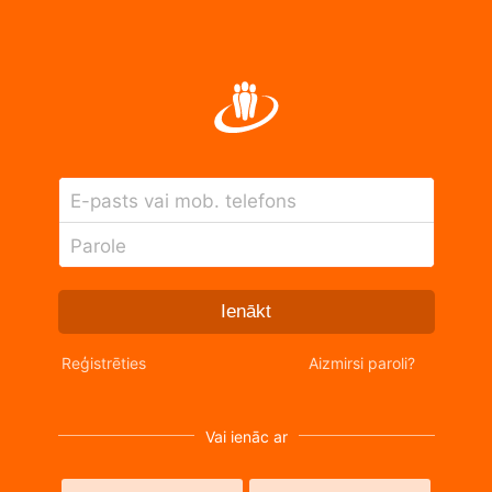
E-pasts vai mob. telefons
Parole
Ienākt
Reģistrēties
Aizmirsi paroli?
Vai ienāc ar