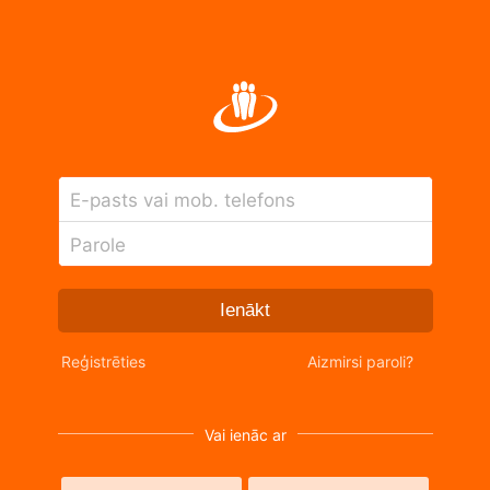
E-pasts vai mob. telefons
Parole
Ienākt
Reģistrēties
Aizmirsi paroli?
Vai ienāc ar