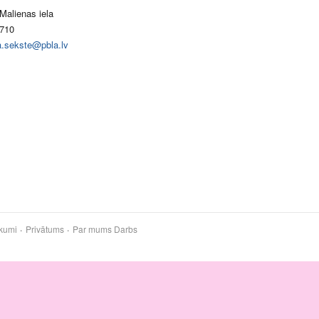
Malienas iela
710
a.sekste@pbla.lv
kumi
Privātums
Par mums
Darbs