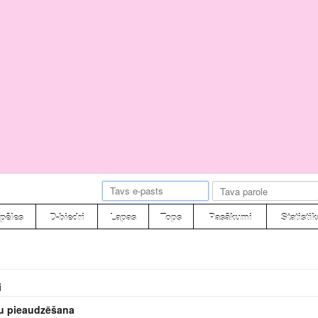
pēles
D-biedri
Lapas
Tops
Pasākumi
Statistik
i
u pieaudzēšana