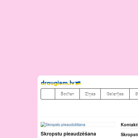
Pāriet
uz
saturu
Šodien
Ziņas
Galerijas
S
Kontakt
Skropstu pieaudzēšana
Skropst