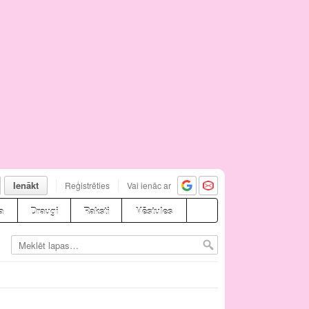
Ienākt
Reģistrēties
Vai ienāc ar
a
Draugi
Raksti
Vēstules