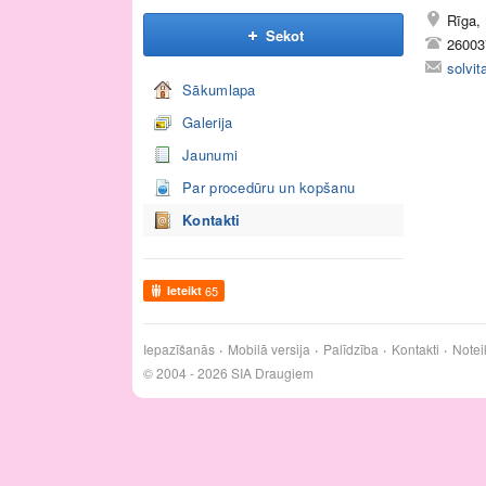
Rīga, 
Sekot
26003
solvit
Sākumlapa
Galerija
Jaunumi
Par procedūru un kopšanu
Kontakti
Ieteikt
65
Iepazīšanās
Mobilā versija
Palīdzība
Kontakti
Notei
© 2004 - 2026 SIA Draugiem