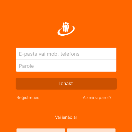
E-pasts vai mob. telefons
Parole
Ienākt
Reģistrēties
Aizmirsi paroli?
Vai ienāc ar