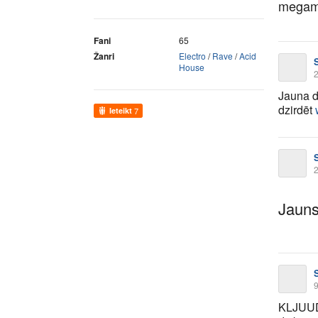
megamik
Fani
65
Žanri
Electro
/
Rave
/
Acid
House
2
Jauna d
dzirdēt
Ieteikt
7
2
Jauns
9
KLJUUDA