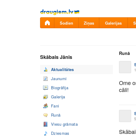
Pāriet
uz
saturu
Šodien
Ziņas
Galerijas
S
Runā
Skābais Jānis
Aktualitātes
1
Jaunumi
Ome om
Biogrāfija
cāli!
Galerija
Fani
Runā
5
Viesu grāmata
Skābai
Dziesmas