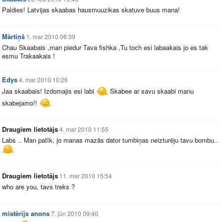
Paldies! Latvijas skaabas hausmuuzikas skatuve buus mana!
Mārtiņš
1. mar 2010 06:39
Chau Skaabais ,man piedur Tava fishka ,Tu toch esi labaakais jo es tak
esmu Trakaakais !
Edys
4. mar 2010 10:26
Jaa skaabais! Izdomajis esi labi
Skabee ar savu skaabi manu
skabejamo!!
Draugiem lietotājs
4. mar 2010 11:55
Labs .. Man patīk, jo manas mazās dator tumbiņas neizturēju tavu bombu..
Draugiem lietotājs
11. mar 2010 15:54
who are you, tavs treks ?
mistērijs anons
7. jūn 2010 09:40