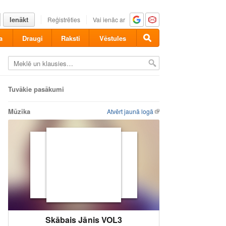
Ienākt
Reģistrēties
Vai ienāc ar
a
Draugi
Raksti
Vēstules
Tuvākie pasākumi
Mūzika
Atvērt jaunā logā
Skābais Jānis VOL3