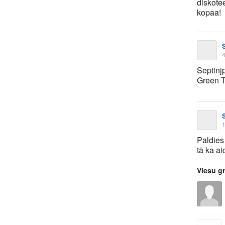
diskote
kopaa!
4
Septinj
Green T
1
Paldies
tā ka ai
Viesu g