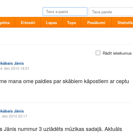
pēles
D-biedri
Lapas
Tops
Pasākumi
Statistik
Rādīt ieteikumus
Skābais Jānis
4. dec 2010 19:31
e mana ome paldies par skābiem kāpostiem ar ceptu
Skābais Jānis
. dec 2010 20:17
s Jānis nummur 3 uzlādēts mūzikas sadaļā. Aktuāls