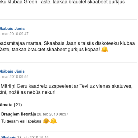
eku klubaa Green Taste, taakaa brauciet skaabeet gurkjus
Skābais Jānis
. mar 2010 09:47
padsmitajaa martaa, Skaabais Jaanis taisiis diskoteeku klubaa
aste, taakaa brauciet skaabeet gurkjus kopaa!
Skābais Jānis
. mar 2010 09:55
 Mārtiņ! Ceru kaadreiz uzspeeleet ar Tevi uz vienas skatuves,
cini, nožēlas nebūs nekur!
rāmata
(21)
Draugiem lietotājs
28. feb 2010 08:37
Tu tiesam esi labakais
Skābais
28. feb 2010 15:45