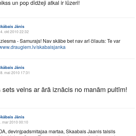
ss un pop dīdžeji atkal ir lūzeri!
Skābais Jānis
4. okt 2010 22:32
ziesma - Samurajs! Nav skābe bet nav arī čilauts: Te var
www.draugiem.lv/skabaisjanka
Skābais Jānis
8. mai 2010 17:31
 sets velns ar ārā iznācis no manām pultīm!
Skābais Jānis
. mar 2010 00:10
, devinjpadsmitajaa martaa, Skaabais Jaanis taisiis