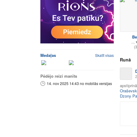
Be
.... 
(
Medaļas
Skatīt visas
Runā
Pēdējo reizi manīts
2
14. nov 2025 14:43 no mobilās versijas
apstiprin
Oraševsk
Dzony Par