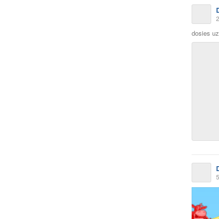
2
dosies u
5