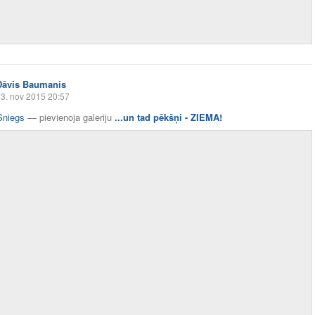
Dāvis Baumanis
3. nov 2015 20:57
Sniegs
—
pievienoja galeriju
...un tad pēkšņi - ZIEMA!