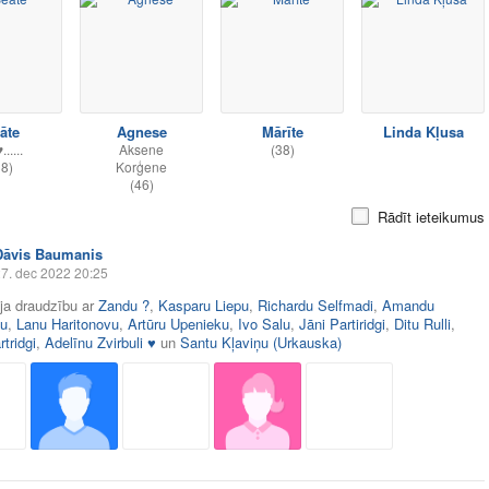
āte
Agnese
Mārīte
Linda Kļusa
♥......
Aksene
(38)
38)
Korģene
(46)
Rādīt ieteikumus
Dāvis Baumanis
7. dec 2022 20:25
āja draudzību ar
Zandu ?
,
Kasparu Liepu
,
Richardu Selfmadi
,
Amandu
u
,
Lanu Haritonovu
,
Artūru Upenieku
,
Ivo Salu
,
Jāni Partiridgi
,
Ditu Rulli
,
tridgi
,
Adelīnu Zvirbuli ♥
un
Santu Kļaviņu (Urkauska)