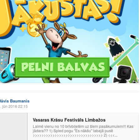
Dāvis Baumanis
. jūn 2016 22:15
Vasaras Krāsu Festivāls Limbažos
Laimē vienu no 10 brīvbiļetēm uz šiem pasākumuiem!!! Kas
jādara?? 1) Spied pogu "Es nākšu" labajā pusē
>>>>>>>>>>>>>>>>>>>>>>>>>>>>>>>> 2) <<<...