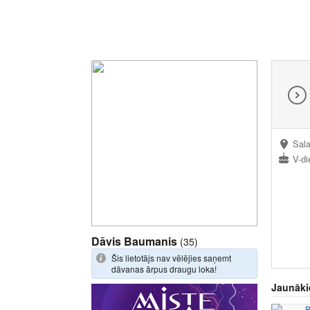
Sala
V-di
Dāvis Baumanis
(35)
Šis lietotājs nav vēlējies saņemt
dāvanas ārpus draugu loka!
Jaunāki