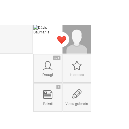
474
Draugi
Intereses
1
Raksti
Viesu grāmata