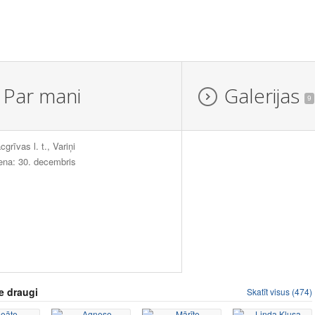
Par mani
Galerijas
9
cgrīvas l. t., Variņi
ena: 30. decembris
e draugi
Skatīt visus (474)