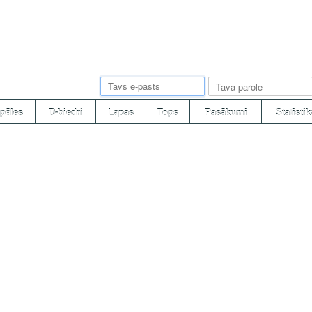
pēles
D-biedri
Lapas
Tops
Pasākumi
Statistik