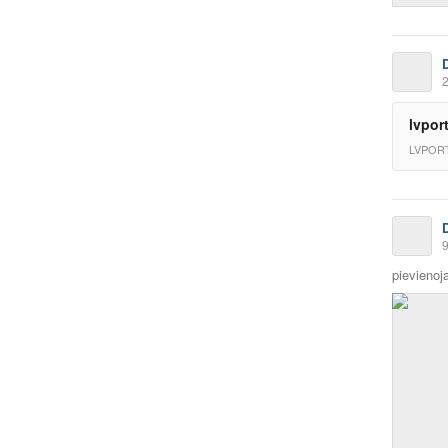
2
lvport
LVPORT
9
pievienoja