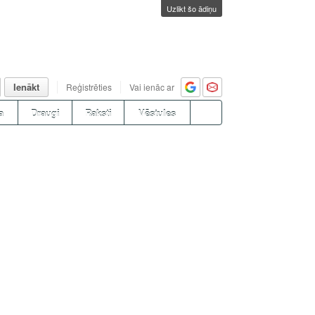
Uzlikt šo ādiņu
Ienākt
Reģistrēties
Vai ienāc ar
a
Draugi
Raksti
Vēstules