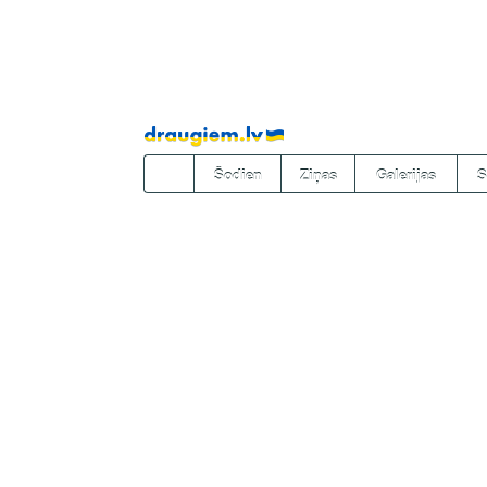
Pāriet
uz
saturu
Šodien
Ziņas
Galerijas
S