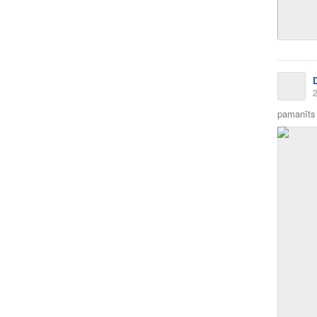
2
pamanīts 