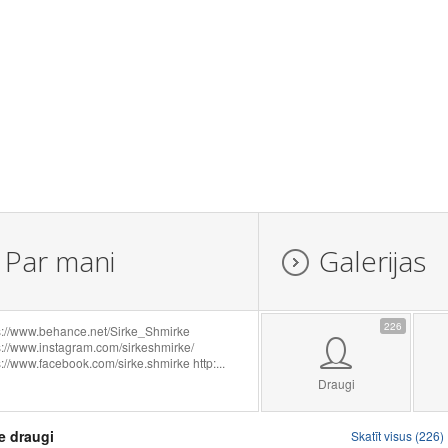
Par mani
Galerijas
226
s://www.behance.net/Sirke_Shmirke
s://www.instagram.com/sirkeshmirke/
s://www.facebook.com/sirke.shmirke http:...
Draugi
e draugi
Skatīt visus (226)