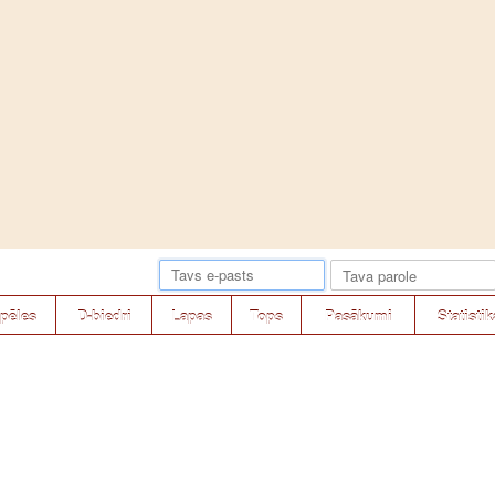
pēles
D-biedri
Lapas
Tops
Pasākumi
Statistik