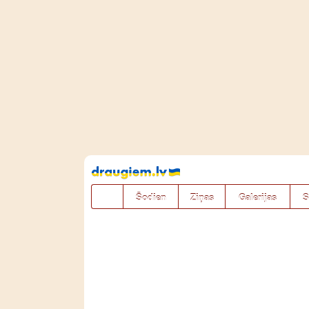
Pāriet
uz
saturu
Šodien
Ziņas
Galerijas
S