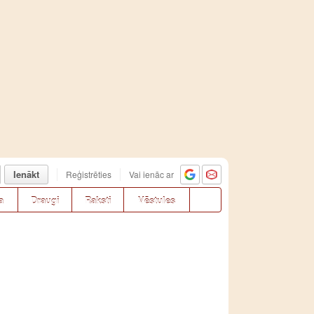
Ienākt
Reģistrēties
Vai ienāc ar
a
Draugi
Raksti
Vēstules