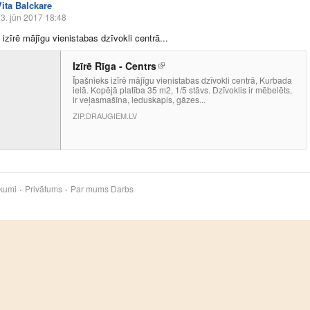
Vita Balckare
3. jūn 2017 18:48
 izīrē mājīgu vienistabas dzīvokli centrā...
Izīrē Rīga - Centrs
Īpašnieks izīrē mājīgu vienistabas dzīvokli centrā, Kurbada
ielā. Kopējā platība 35 m2, 1/5 stāvs. Dzīvoklis ir mēbelēts,
ir veļasmašīna, leduskapis, gāzes...
ZIP.DRAUGIEM.LV
kumi
Privātums
Par mums
Darbs