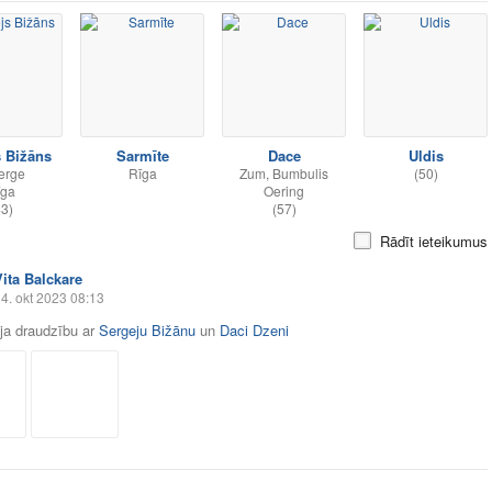
s Bižāns
Sarmīte
Dace
Uldis
erge
Rīga
Zum, Bumbulis
(50)
īga
Oering
43)
(57)
Rādīt ieteikumus
Vita Balckare
4. okt 2023 08:13
āja draudzību ar
Sergeju Bižānu
un
Daci Dzeni