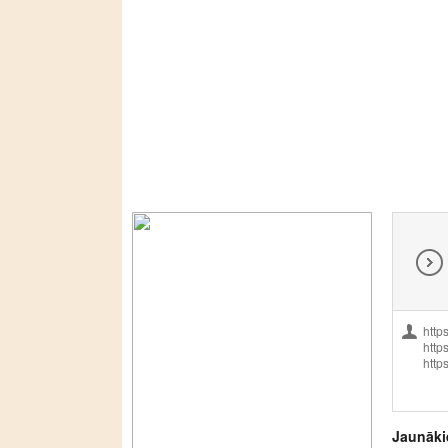
http
http
http
Jaunāki