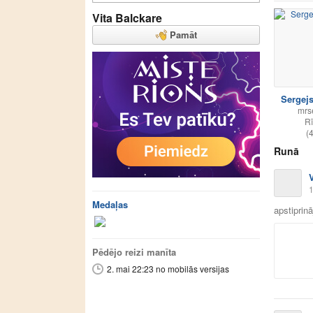
Vita Balckare
Pamāt
Sergej
mrs
R
(
Runā
1
Medaļas
apstiprin
Pēdējo reizi manīta
2. mai 22:23 no mobilās versijas