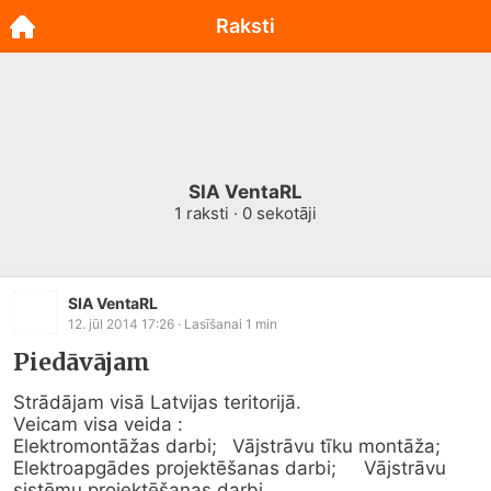
Raksti
SIA VentaRL
1
raksti ·
0
sekotāji
SIA VentaRL
12. jūl 2014 17:26
· Lasīšanai
1
min
Piedāvājam
Strādājam visā Latvijas teritorijā. 

Veicam visa veida :

Elektromontāžas darbi; 	Vājstrāvu tīku montāža; 	
Elektroapgādes projektēšanas darbi; 	Vājstrāvu 
sistēmu projektēšanas darbi