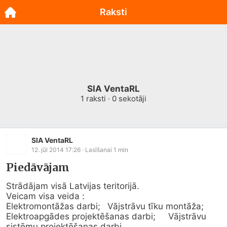
Raksti
SIA VentaRL
1
raksti ·
0
sekotāji
SIA VentaRL
12. jūl 2014 17:26
· Lasīšanai
1
min
Piedāvājam
Strādājam visā Latvijas teritorijā. 

Veicam visa veida :

Elektromontāžas darbi; 	Vājstrāvu tīku montāža; 	
Elektroapgādes projektēšanas darbi; 	Vājstrāvu 
sistēmu projektēšanas darbi