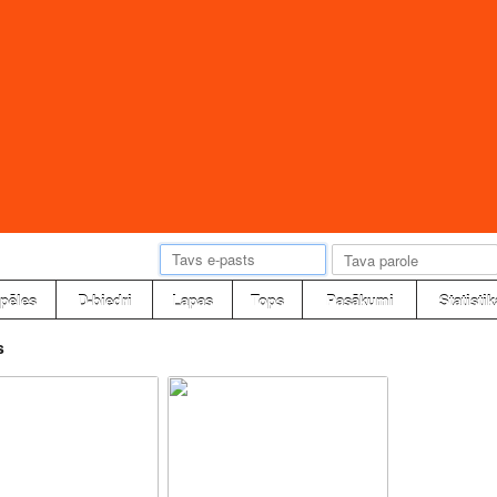
pēles
D-biedri
Lapas
Tops
Pasākumi
Statistik
s