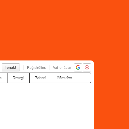
Ienākt
Reģistrēties
Vai ienāc ar
a
Draugi
Raksti
Vēstules