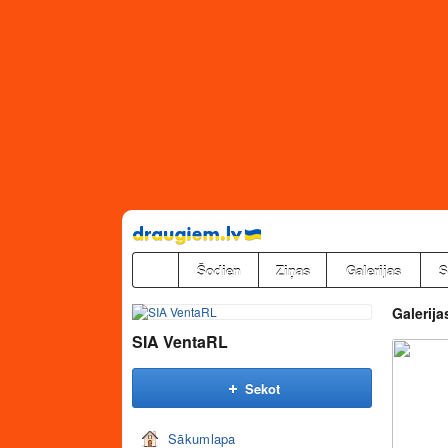
Pāriet
uz
saturu
Šodien
Ziņas
Galerijas
S
Galerija
SIA VentaRL
Sekot
Sākumlapa