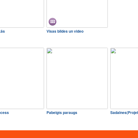
kās
Visas bildes un video
ocess
Pabeigts paraugs
Sadalnes(Proj