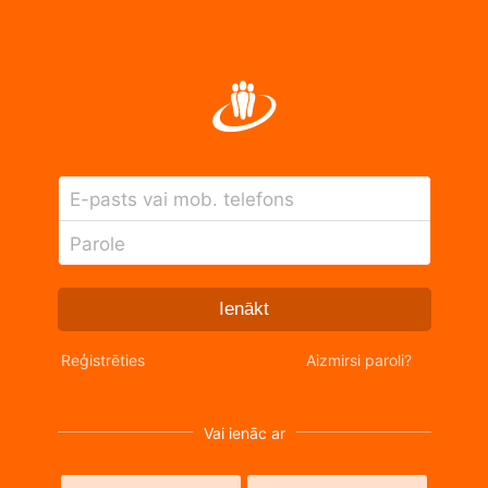
E-pasts vai mob. telefons
Parole
Ienākt
Reģistrēties
Aizmirsi paroli?
Vai ienāc ar