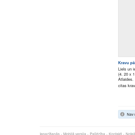
Kravu pā
Liels un 
(4. 20 x 
Atlaides.
citas krav
Nav 
Iepazīšanās
Mobilā versija
Palīdzība
Kontakti
Notei