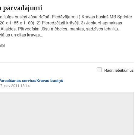
u pārvadājumi
 ietilpīgs busiņš Jūsu rīcībā. Piedāvājam: 1) Kravas busiņš MB Sprinter
 20 x 1. 85 x 1. 60). 2) Pieredzējuši krāvēji. 3) Jebkurš apmaksas
) Atlaides. Pārvedīsim Jūsu mēbeles, mantas, sadzīves tehniku,
iālus un citas kravas...
tēt
Rādīt ieteikumus
Pārcelšanās serviss/Kravas busiņš
7. nov 2011 18:14