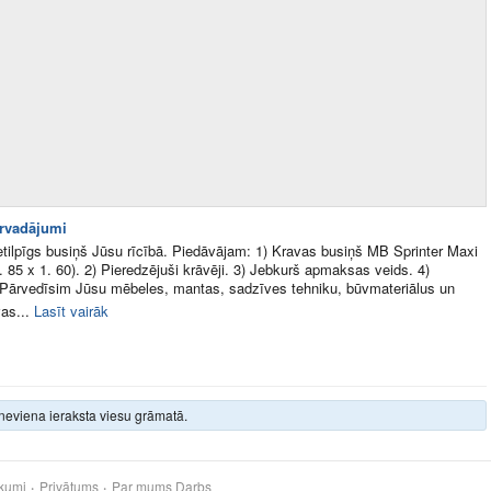
rvadājumi
ietilpīgs busiņš Jūsu rīcībā. Piedāvājam: 1) Kravas busiņš MB Sprinter Maxi
1. 85 x 1. 60). 2) Pieredzējuši krāvēji. 3) Jebkurš apmaksas veids. 4)
 Pārvedīsim Jūsu mēbeles, mantas, sadzīves tehniku, būvmateriālus un
as...
Lasīt vairāk
neviena ieraksta viesu grāmatā.
kumi
Privātums
Par mums
Darbs