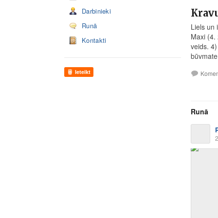
Darbinieki
Krav
Runā
Liels un
Maxi (4.
Kontakti
veids. 4
būvmater
Ieteikt
Komen
Runā
2