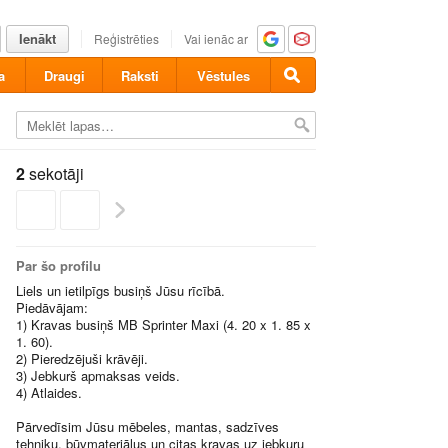
Ienākt
Reģistrēties
Vai ienāc ar
a
Draugi
Raksti
Vēstules
2
sekotāji
Par šo profilu
Liels un ietilpīgs busiņš Jūsu rīcībā.
Piedāvājam:
1) Kravas busiņš MB Sprinter Maxi (4. 20 x 1. 85 x
1. 60).
2) Pieredzējuši krāvēji.
3) Jebkurš apmaksas veids.
4) Atlaides.
Pārvedīsim Jūsu mēbeles, mantas, sadzīves
tehniku, būvmateriālus un citas kravas uz jebkuru