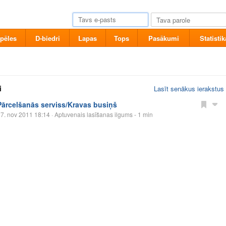
pēles
D-biedri
Lapas
Tops
Pasākumi
Statistik
i
Lasīt senākus ierakstus
Pārcelšanās serviss/Kravas busiņš
7. nov 2011 18:14
· Aptuvenais lasīšanas ilgums - 1 min