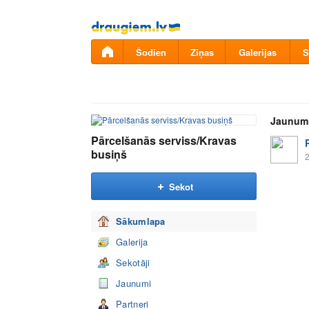
Pāriet
uz
saturu
Šodien
Ziņas
Galerijas
S
Jaunum
Pārcelšanās serviss/Kravas
busiņš
2
Sekot
Sākumlapa
Galerija
Sekotāji
Jaunumi
Partneri