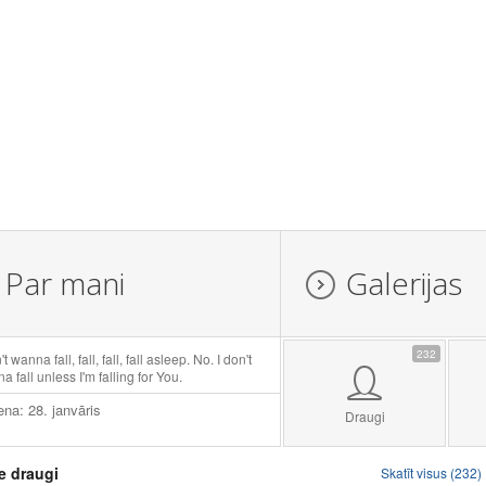
Par mani
Galerijas
232
't wanna fall, fall, fall, fall asleep. No. I don't
a fall unless I'm falling for You.
ena: 28. janvāris
Draugi
e draugi
Skatīt visus (232)