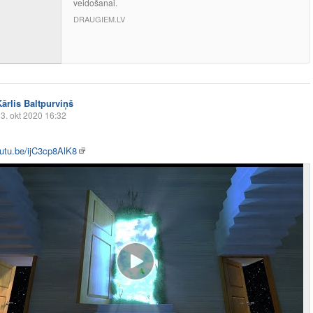
veidošanai.
DRAUGIEM.LV
Kārlis Baltpurviņš
3. okt 2020 16:32
outu.be/ijC3cp8AlK8