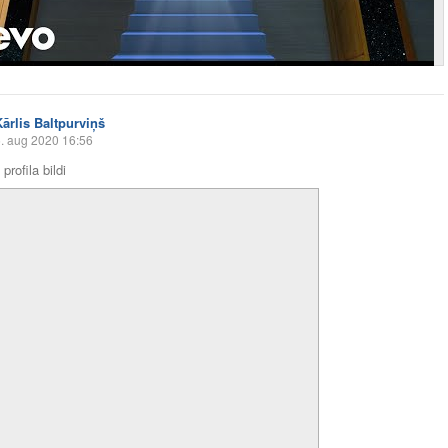
Kārlis Baltpurviņš
. aug 2020 16:56
profila bildi