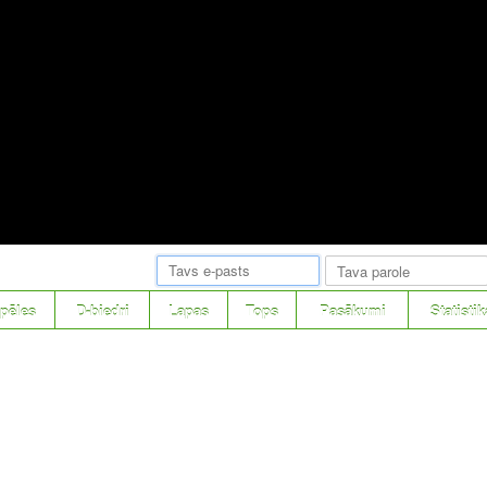
pēles
D-biedri
Lapas
Tops
Pasākumi
Statistik