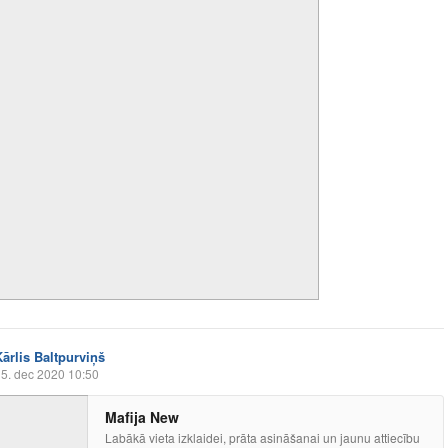
Kārlis Baltpurviņš
5. dec 2020 10:50
Mafija New
Labākā vieta izklaidei, prāta asināšanai un jaunu attiecību