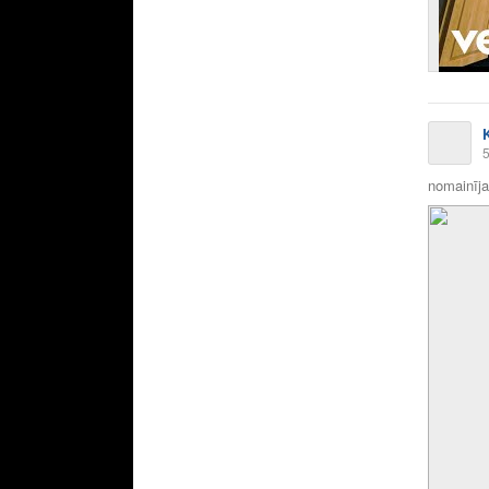
5
nomainīja 