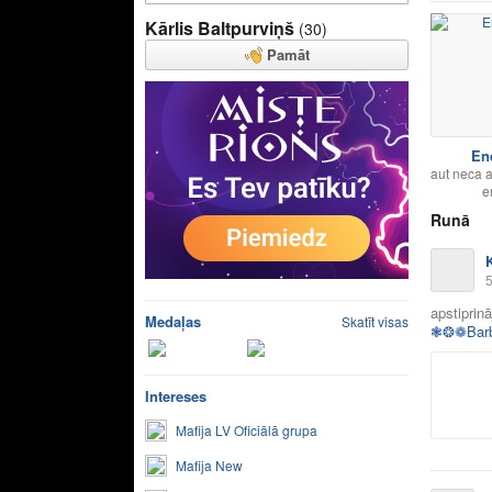
Kārlis Baltpurviņš
(30)
Pamāt
En
aut neca 
e
Runā
5
apstiprin
Medaļas
Skatīt visas
❃❂❁Bar
Intereses
Mafija LV Oficiālā grupa
Mafija New