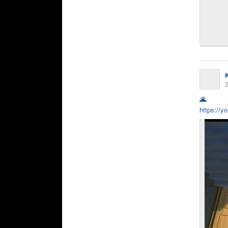
2
🌋
https://y