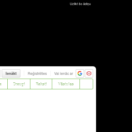
Uzlikt šo ādiņu
Ienākt
Reģistrēties
Vai ienāc ar
a
Draugi
Raksti
Vēstules