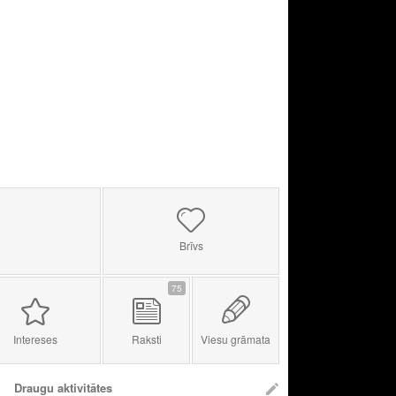
Brīvs
75
Intereses
Raksti
Viesu grāmata
Draugu aktivitātes