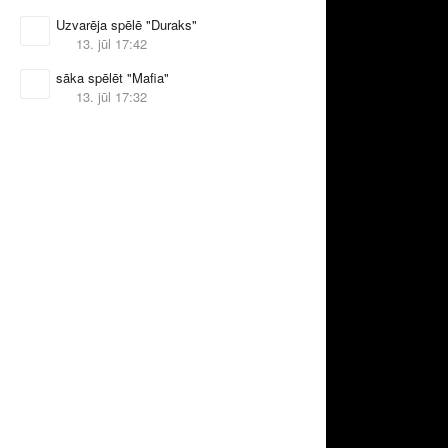
Uzvarēja spēlē "Duraks"
13. jūl 17:42
sāka spēlēt "Mafia"
13. jūl 17:32