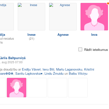
dija
Inese
Agnese
Ieva
aut necatus
(21)
ris
Rādīt ieteikumus
Kārlis Baltpurviņš
. aug 2025 07:00
āja draudzību ar
Endiju Vāveri
,
Ievu Biti
,
Martu Laganovsku
,
Kristīni
bare❁❂❃
,
Sanitu Lapkovska♥
,
Lindu Žmuidu
un
Baibu Vilciņu