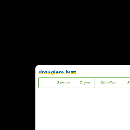
Pāriet
uz
saturu
Šodien
Ziņas
Galerijas
S