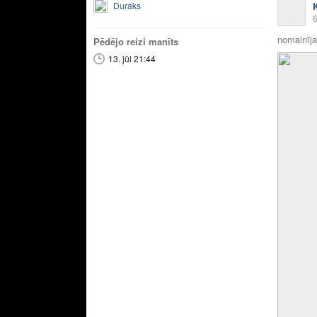
Duraks
6
nomainīja 
Pēdējo reizi manīts
13. jūl 21:44