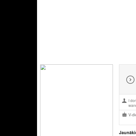
I don
wann
V-di
Jaunāki