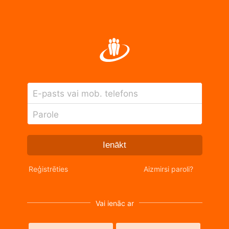
E-pasts vai mob. telefons
Parole
Ienākt
Reģistrēties
Aizmirsi paroli?
Vai ienāc ar