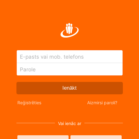
E-pasts vai mob. telefons
Parole
Ienākt
Reģistrēties
Aizmirsi paroli?
Vai ienāc ar