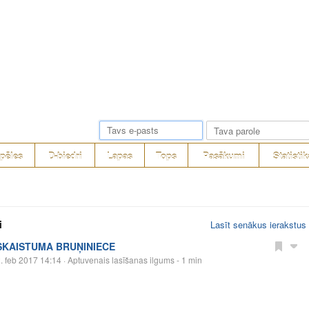
pēles
D-biedri
Lapas
Tops
Pasākumi
Statistik
i
Lasīt senākus ierakstus
SKAISTUMA BRUŅINIECE
. feb 2017 14:14
· Aptuvenais lasīšanas ilgums - 1 min