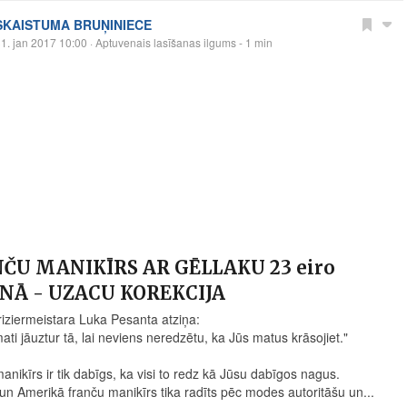
SKAISTUMA BRUŅINIECE
1. jan 2017 10:00
· Aptuvenais lasīšanas ilgums - 1 min
ČU MANIKĪRS AR GĒLLAKU 23 eiro
NĀ - UZACU KOREKCIJA
riziermeistara Luka Pesanta atziņa:
ati jāuztur tā, lai neviens neredzētu, ka Jūs matus krāsojiet."
anikīrs ir tik dabīgs, ka visi to redz kā Jūsu dabīgos nagus.
 un Amerikā franču manikīrs tika radīts pēc modes autoritāšu un...