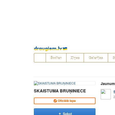
Pāriet
uz
saturu
Šodien
Ziņas
Galerijas
S
Jaunum
SKAISTUMA BRUŅINIECE
2
Oficiālā lapa
Sekot