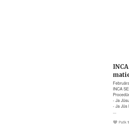
INCA
mati
Februār
INCA SE
Procedūr
- Ja Jūsu
- Ja Jūs 
...
Patīk