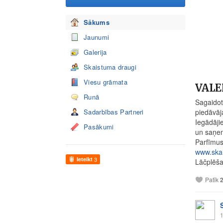
Sākums
Jaunumi
Galerija
Skaistuma draugi
Viesu grāmata
VALE
Runā
Sagaidot
Sadarbības Partneri
piedāvāj
Iegādāji
Pasākumi
un saņe
Parfīmu
www.skai
Ieteikt
3
Lāčplēša 
Patīk
1