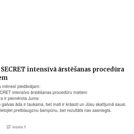
 SECRET intensīvā ārstēšanas procedūra
em
a mēnesī piedāvājam:
CRET intensīvo ārstēšanas procedūru matiem
a ir piemērota Jums:
 galvas āda ir taukaina, bet mati ir krāsoti un Jūsu skatījumā sausi.
lietojiet pretblaugznu šampūnu, bet rezultāts nav sasniegts.
1
Iesaka
1