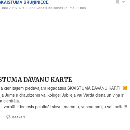
SKAISTUMA BRUŅINIECE
. mai 2016 07:10
· Aptuvenais lasīšanas ilgums - 1 min
STUMA DĀVANU KARTE
ma cienītājiem piedāvājam iegādāties SKAISTUMA DĀVANU KARTI
ja Jums ir draudzenei vai kolēģei Jubileja vai Vārda diena un viņa ir
a cienītāja.
- varbūt ir iemesls palutināt sievu, mammu, vecmammiņu vai meitu!!!
1
Iesaka
1