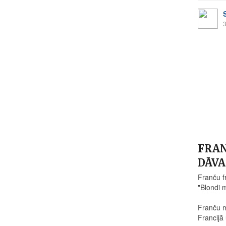
3
FRAN
DĀVA
Franču f
"Blondi m
Franču m
Francijā