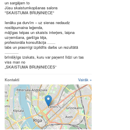
un sargājam to
Jūsu skaistumkopšanas salons
"SKAISTUMA BRUŅINIECE"
Ienāku pa durvīm – uz sienas nedaudz
noslēpumaina leģenda,
mājīgas telpas un skaists interjers, laipna
uzņemšana, garšīga tēja,
profesionāla konsultācija .......
labs un prasmīgi izpildīts darbs un rezultātā
............
brīnišķīgs izskats, kuru var paņemt līdzi un tas
viss man no
„SKAISTUMA BRUŅINIECES”
Kontakti
Vairāk »