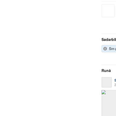
Sadarbī
Šim p
Runā
2