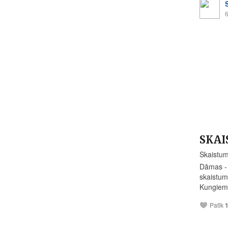
6
SKAI
Skaistu
Dāmas - 
skaistum
Kungiem 
Patīk