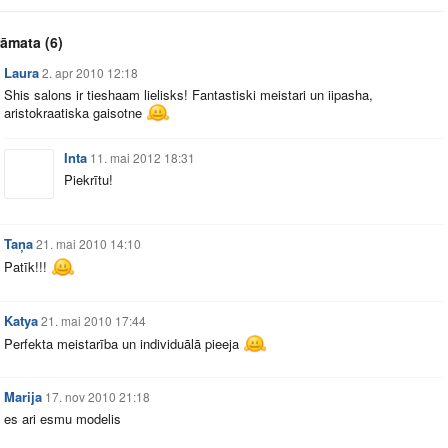
rāmata
(6)
Laura
2. apr 2010 12:18
Shis salons ir tieshaam lielisks! Fantastiski meistari un iipasha,
aristokraatiska gaisotne
Inta
11. mai 2012 18:31
Piekrītu!
Taņa
21. mai 2010 14:10
Patīk!!!
Katya
21. mai 2010 17:44
Perfekta meistarība un individuālā pieeja
Marija
17. nov 2010 21:18
es ari esmu modelis