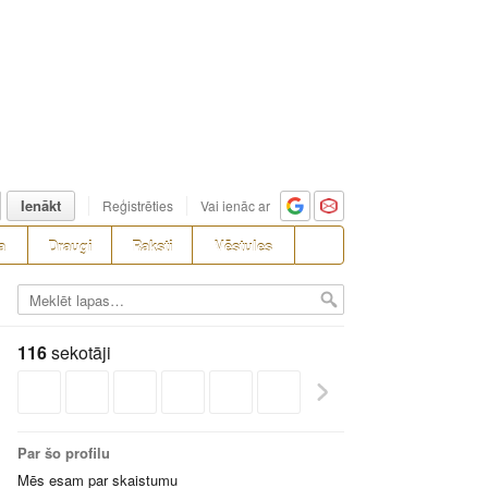
Ienākt
Reģistrēties
Vai ienāc ar
a
Draugi
Raksti
Vēstules
116
sekotāji
Par šo profilu
Mēs esam par skaistumu