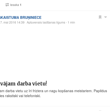
1
Iesaka
1
SKAISTUMA BRUŅINIECE
7. mai 2016 14:39
· Aptuvenais lasīšanas ilgums - 1 min
vājam darba vietu!
am darba vietu uz īri friziera un nagu kopšanas meistariem. Papildus
ies rakstiski vai telefoniski.