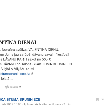
NTĪNA DIENAI
, februāra svētkus VALENTĪNA DIENU,
am Jums jau sarūpēt dāvanu savai mīlestībai!
es DĀVANU KARTI sākot no 50,- €
m DĀVANU no salona SKAISTUMA BRUŅINIECE
s VIŅAI & VIŅAM 15 ml
stumabruniniece.lv/
iela 2,...
2
Iesaka
2
SKAISTUMA BRUŅINIECE
. feb 2017 10:00
· Aptuvenais lasīšanas ilgums - 2 min