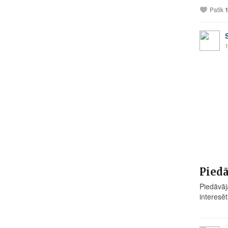
Patīk
1
Piedā
Piedāvāj
interesēt