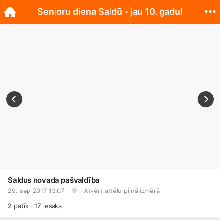
Senioru diena Saldū - jau 10. gadu!
Saldus novada pašvaldība
29. sep 2017 13:07 · 
 · 
Atvērt attēlu pilnā izmērā
2
patīk
·
17
iesaka