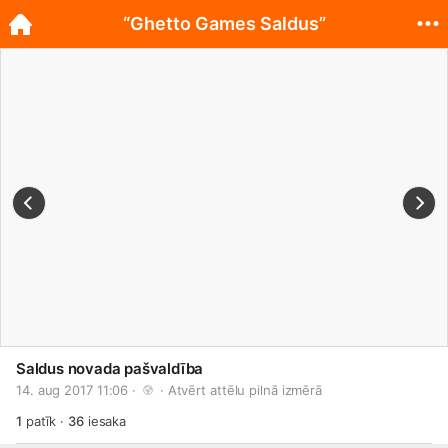
“Ghetto Games Saldus”
Saldus novada pašvaldība
14. aug 2017 11:06 · 
 · 
Atvērt attēlu pilnā izmērā
1
patīk
·
36
iesaka