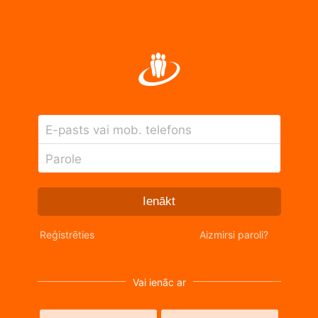
E-pasts vai mob. telefons
Parole
Ienākt
Reģistrēties
Aizmirsi paroli?
Vai ienāc ar