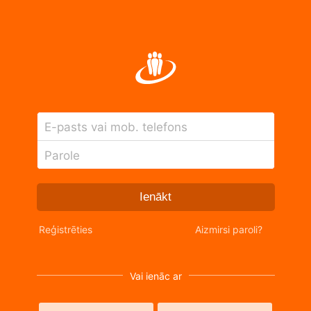
E-pasts vai mob. telefons
Parole
Ienākt
Reģistrēties
Aizmirsi paroli?
Vai ienāc ar