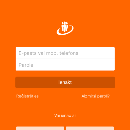
E-pasts vai mob. telefons
Parole
Ienākt
Reģistrēties
Aizmirsi paroli?
Vai ienāc ar