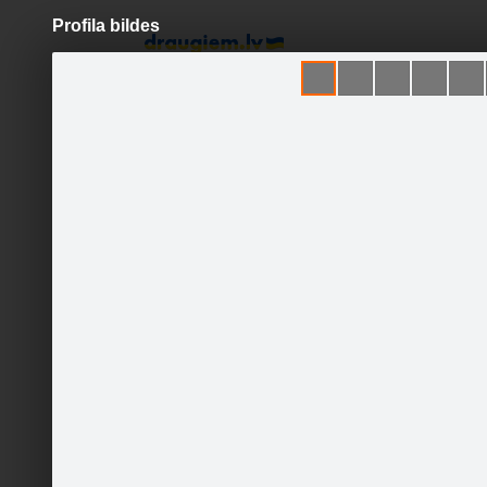
Profila bildes
Pāriet
uz
saturu
Šodien
Ziņas
Galerijas
S