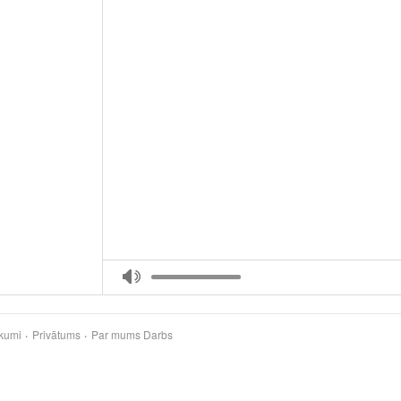
kumi
Privātums
Par mums
Darbs