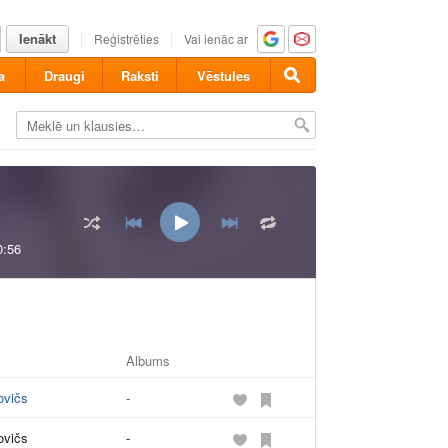
Ienākt
Reģistrēties
Vai ienāc ar
a
Draugi
Raksti
Vēstules
0:56
Albums
ovičs
-
ovičs
-