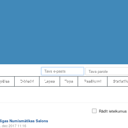
pēles
D-biedri
Lapas
Tops
Pasākumi
Statistik
Rādīt ieteikumus
Rīgas Numismātikas Salons
. dec 2017 11:16