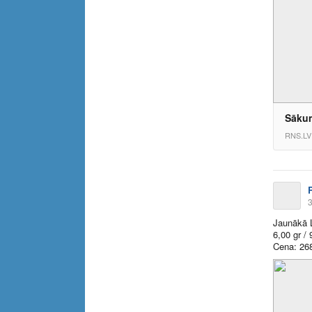
Sāku
RNS.LV
3
Jaunākā L
6,00 gr / 
Cena: 26