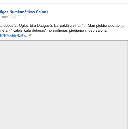
Rīgas Numismātikas Salons
. nov 2017 09:28
la debesīs, Ogles bira Daugavā; Es paklāju villainīti, Man piebira sudrabiņa.
ēta - "Kalējs kala debesīs" no šodienas pieejama mūsu salonā.
.lv/lv/coins/Latv...