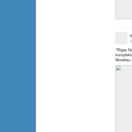
5
"Rīgas N
komplektu
Monētau s