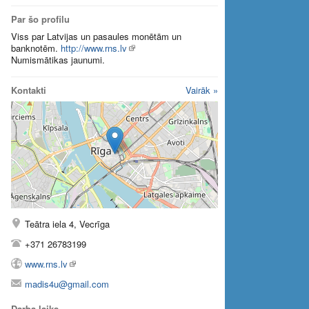
Par šo profilu
Viss par Latvijas un pasaules monētām un
banknotēm.
http://www.rns.lv
Numismātikas jaunumi.
Kontakti
Vairāk »
Teātra iela 4, Vecrīga
+371 26783199
www.rns.lv
madis4u@gmail.com
Darba laiks