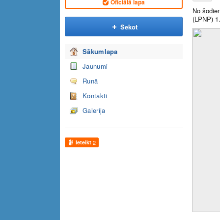
Oficiālā lapa
No šodien
(LPNP) 1.
Sekot
Sākumlapa
Jaunumi
Runā
Kontakti
Galerija
Ieteikt
2