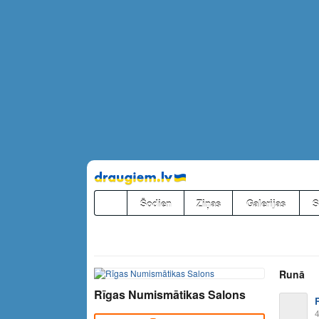
Pāriet
uz
saturu
Šodien
Ziņas
Galerijas
S
Runā
Rīgas Numismātikas Salons
4