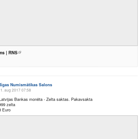
ms | RNS
Rīgas Numismātikas Salons
1. aug 2017 07:58
atvijas Bankas monēta - Zelta saktas. Pakavsakta
999 zelta
8 Euro