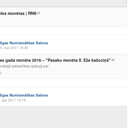
les monētas | RNS
Rīgas Numismātikas Salons
5. mai 2017 16:35
jas gada monēta 2016 – "Pasaku monēta II. Eža kažociņš"
onālajā sabiedrības aptaujā par
V
Rīgas Numismātikas Salons
. apr 2017 10:19