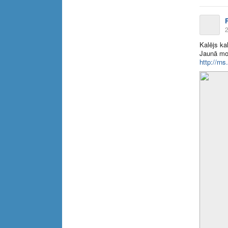
2
Kalējs ka
Jaunā mon
http://rns