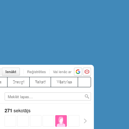
Ienākt
Reģistrēties
Vai ienāc ar
a
Draugi
Raksti
Vēstules
271
sekotājs