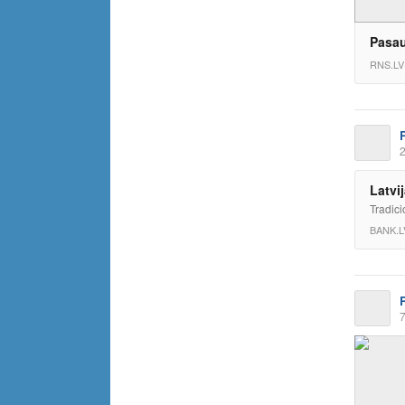
Pasau
RNS.LV
2
Latvi
Tradici
BANK.L
7