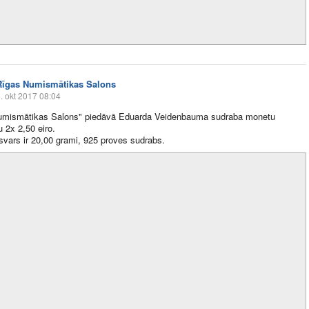
Rīgas Numismātikas Salons
. okt 2017 08:04
umismātikas Salons" piedāvā Eduarda Veidenbauma sudraba monetu
 2x 2,50 eiro.
vars ir 20,00 grami, 925 proves sudrabs.