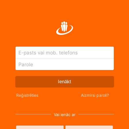
E-pasts vai mob. telefons
Parole
Ienākt
Reģistrēties
Aizmirsi paroli?
Vai ienāc ar