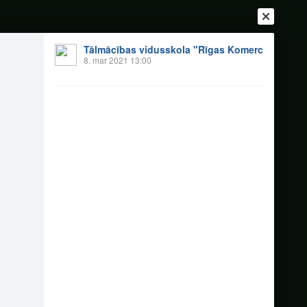
Tālmācības vidusskola "Rīgas Komercskola"
8. mar 2021 13:00
Ienākt
Reģistrēties
Vai ienāc ar
a
Draugi
Raksti
Vēstules
alanti!