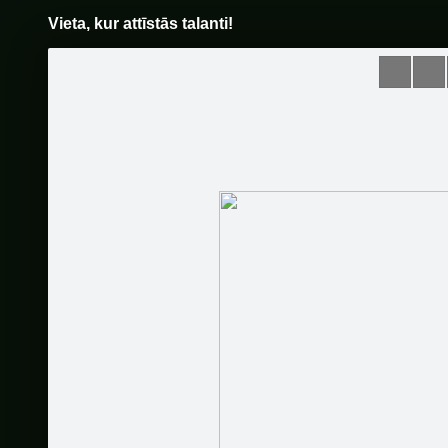
Vieta, kur attīstās talanti!
Pāriet
uz
saturu
Šodien
Ziņas
Galerijas
S
Tālmācības vidusskola "Rīgas
Komercskola"
Oficiālā lapa