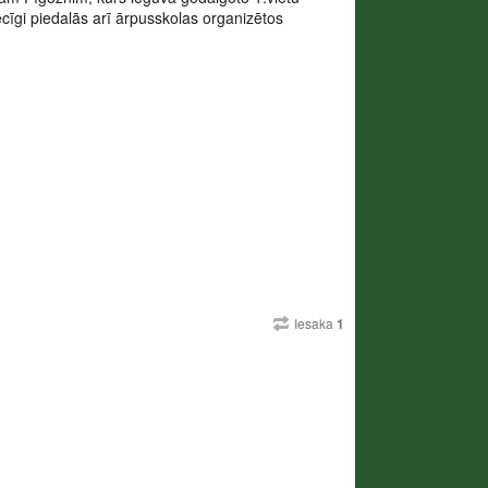
cīgi piedalās arī ārpusskolas organizētos
Iesaka
1