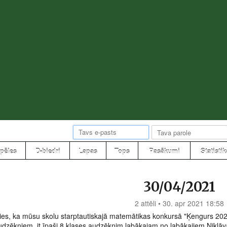
pēles
D-biedri
Lapas
Tops
Pasākumi
Statistik
30/04/2021
2 attēli • 30. apr 2021 18:58
es, ka mūsu skolu starptautiskajā matemātikas konkursā "Ķengurs 202
udzēkņiem, it īpaši 8.klases audzēknim labākajam no labākajiem Niklā