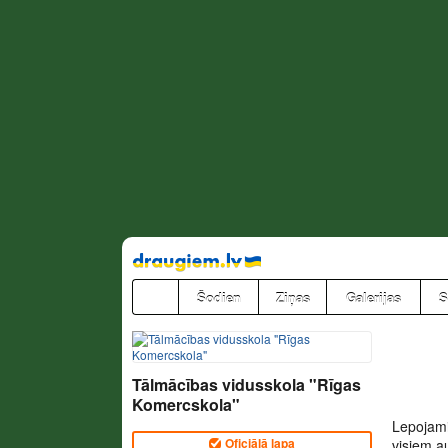
Pāriet
uz
saturu
Šodien
Ziņas
Galerijas
S
Tālmācības vidusskola "Rīgas
Komercskola"
Lepojami
Oficiālā lapa
visiem a