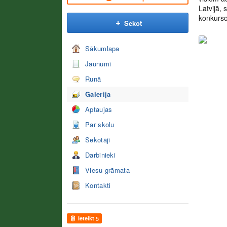
Latvijā,
konkurso
Sekot
Sākumlapa
Jaunumi
Runā
Galerija
Aptaujas
Par skolu
Sekotāji
Darbinieki
Viesu grāmata
Kontakti
Ieteikt
5