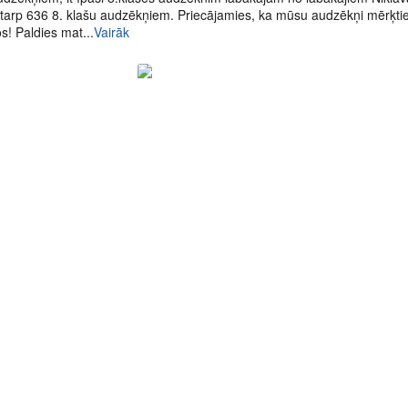
 starp 636 8. klašu audzēkņiem. Priecājamies, ka mūsu audzēkņi mērķtie
s! Paldies mat...
Vairāk