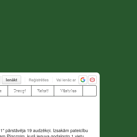
Ienākt
Reģistrēties
Vai ienāc ar
a
Draugi
Raksti
Vēstules
1" pārstāvēja 19 audzēkņi. Izsakām pateicību
vam Pīgoznim, kurš ieguva godalgoto 1.vietu