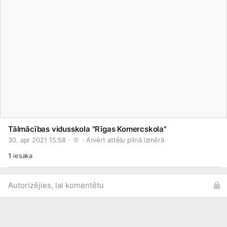
Tālmācības vidusskola "Rīgas Komercskola"
30. apr 2021 15:58 · 
 · 
Atvērt attēlu pilnā izmērā
1
iesaka
Autorizējies, lai komentētu