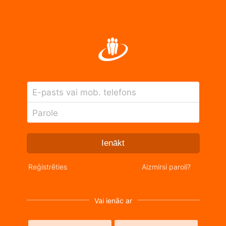
E-pasts vai mob. telefons
Parole
Ienākt
Reģistrēties
Aizmirsi paroli?
Vai ienāc ar