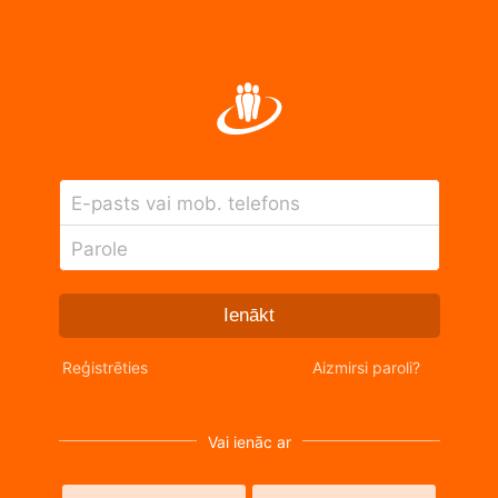
E-pasts vai mob. telefons
Parole
Ienākt
Reģistrēties
Aizmirsi paroli?
Vai ienāc ar