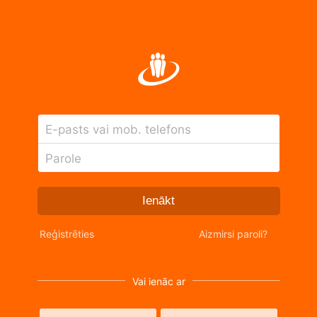
E-pasts vai mob. telefons
Parole
Ienākt
Reģistrēties
Aizmirsi paroli?
Vai ienāc ar