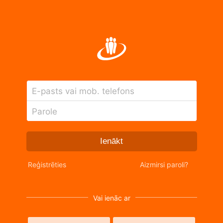
E-pasts vai mob. telefons
Parole
Ienākt
Reģistrēties
Aizmirsi paroli?
Vai ienāc ar