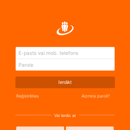
E-pasts vai mob. telefons
Parole
Ienākt
Reģistrēties
Aizmirsi paroli?
Vai ienāc ar