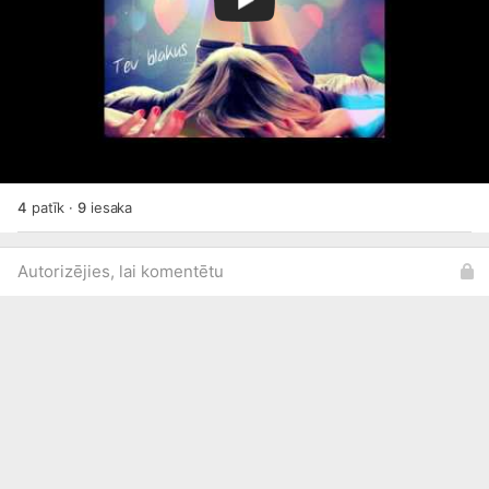
versiju, (šeit pat) un procesā ir arī Ray Rolla Spin
Higher Remix, kā arī būs garās versijas
😉
Ja vēlies
ziņo privāti
😉
P.P.S savējie ir jāatbalsta!
4
patīk
·
9
iesaka
Autorizējies, lai komentētu