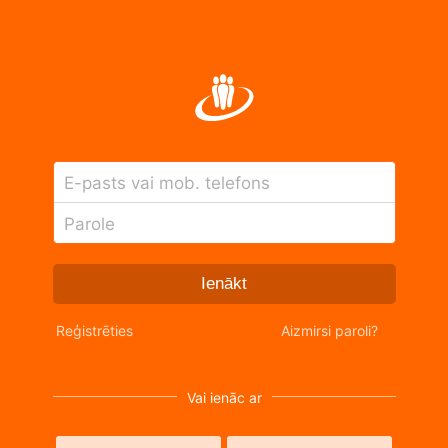
E-pasts vai mob. telefons
Parole
Ienākt
Reģistrēties
Aizmirsi paroli?
Vai ienāc ar