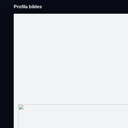
Profila bildes
Pāriet
uz
saturu
Šodien
Ziņas
Galerijas
S