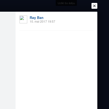
Uzlikt šo ādiņu
+28
°
Ray Ban
10. mai 2017 19:57
Ienākt
Reģistrēties
Vai ienāc ar
a
Draugi
Raksti
Vēstules