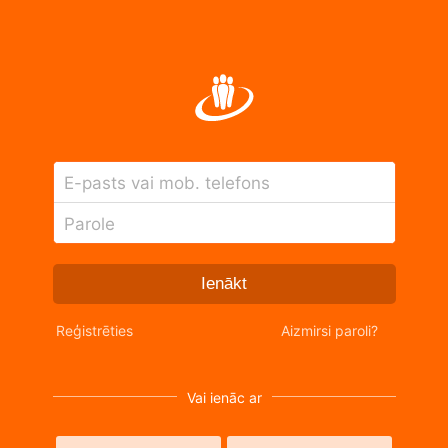
E-pasts vai mob. telefons
Parole
Ienākt
Reģistrēties
Aizmirsi paroli?
Vai ienāc ar